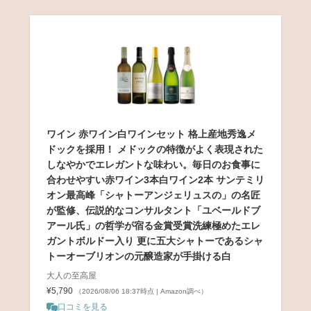
ワイン 赤ワイン白ワインセット 格上産地秀逸メ
ドックを採用！ メドックの特徴がよく表現された
しなやかでエレガントな味わい。毎日のお食事に
合わせやすい赤ワイン3本白ワイン2本 サンテミリ
オン最高峰「シャトーアンジェリュスの」の名匠
が監修、伝説的なコンサルタント「ユベールドブ
アール氏」の哲学が宿る金賞受賞洗練極めたエレ
ガントボルドー入り 更に五大シャトーであるシャ
トーオーブリオンの元醸造家が手掛ける白
大人の至高屋
¥5,790
（2026/08/06 18:37時点 | Amazon調べ）
口コミを見る