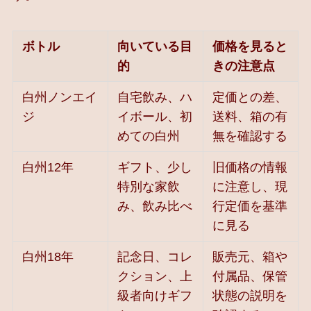
ボトル
向いている目
価格を見ると
的
きの注意点
白州ノンエイ
自宅飲み、ハ
定価との差、
ジ
イボール、初
送料、箱の有
めての白州
無を確認する
白州12年
ギフト、少し
旧価格の情報
特別な家飲
に注意し、現
み、飲み比べ
行定価を基準
に見る
白州18年
記念日、コレ
販売元、箱や
クション、上
付属品、保管
級者向けギフ
状態の説明を