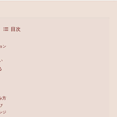
目次
ョン
い
る
み方
び
ンジ