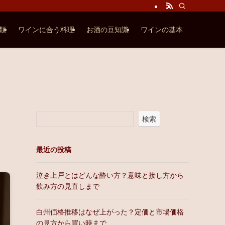
類
ワインに合う料理
お酒の豆知識
ワインの基本
検索
最近の投稿
泣き上戸とはどんな酔い方？意味と接し方から
飲み方の見直しまで
白州価格推移はなぜ上がった？定価と市場価格
の見方から買い時まで