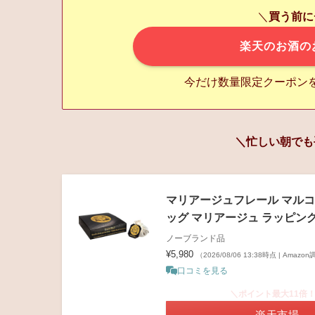
＼
買う前に
楽天のお酒の
今だけ数量限定クーポン
＼忙しい朝でも
マリアージュフレール マルコ
ッグ マリアージュ ラッピング済 
ノーブランド品
¥5,980
（2026/08/06 13:38時点 | Amazo
口コミを見る
＼ポイント最大11倍
楽天市場