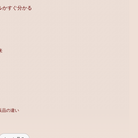
ルかすぐ分かる
来
販品の違い