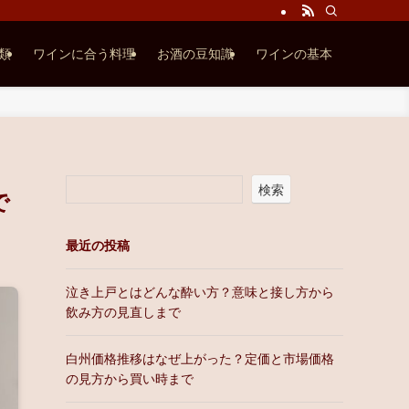
類
ワインに合う料理
お酒の豆知識
ワインの基本
検索
で
最近の投稿
泣き上戸とはどんな酔い方？意味と接し方から
飲み方の見直しまで
白州価格推移はなぜ上がった？定価と市場価格
の見方から買い時まで