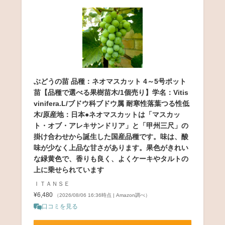
ぶどうの苗 品種：ネオマスカット 4～5号ポット
苗【品種で選べる果樹苗木/1個売り】学名：Vitis
vinifera.L/ブドウ科ブドウ属 耐寒性落葉つる性低
木/原産地：日本●ネオマスカットは「マスカッ
ト・オブ・アレキサンドリア」と「甲州三尺」の
掛け合わせから誕生した国産品種です。味は、酸
味が少なく上品な甘さがあります。果色がきれい
な緑黄色で、香りも良く、よくケーキやタルトの
上に乗せられています
ＩＴＡＮＳＥ
¥6,480
（2026/08/06 16:36時点 | Amazon調べ）
口コミを見る