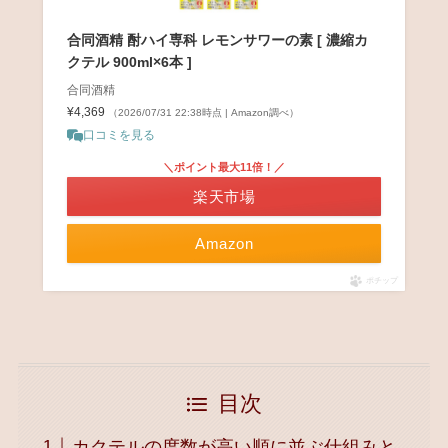
合同酒精 酎ハイ専科 レモンサワーの素 [ 濃縮カ
クテル 900ml×6本 ]
合同酒精
¥4,369
（2026/07/31 22:38時点 | Amazon調べ）
口コミを見る
＼ポイント最大11倍！／
楽天市場
Amazon
ポチップ
目次
カクテルの度数が高い順に並ぶ仕組みと