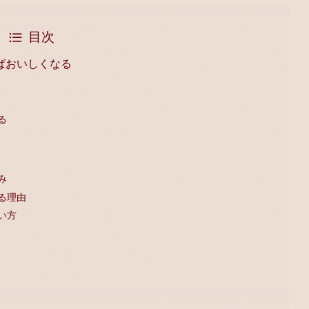
目次
ばおいしくなる
る
み
る理由
い方