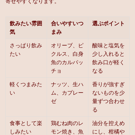
寄せやすくなります。
飲みたい雰囲
合いやすいつ
選ぶポイント
気
まみ
さっぱり飲み
オリーブ、ピ
酸味と塩気を
たい
クルス、白身
少し入れると
魚のカルパッ
飲み口が軽く
チョ
なる
軽くつまみた
ナッツ、生ハ
香りが強すぎ
い
ム、カプレー
ないものを少
ゼ
量ずつ合わせ
る
食事として楽
鶏むね肉のレ
油分を控えめ
しみたい
モン焼き、魚
にし、柑橘や