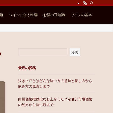
類
ワインに合う料理
お酒の豆知識
ワインの基本
も
検索
最近の投稿
泣き上戸とはどんな酔い方？意味と接し方から
飲み方の見直しまで
白州価格推移はなぜ上がった？定価と市場価格
の見方から買い時まで