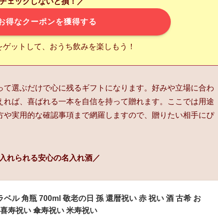
チェックしないと損！／
お得なクーポンを獲得する
をゲットして、おうち飲みを楽しもう！
って選ぶだけで心に残るギフトになります。好みや立場に合わ
えれば、喜ばれる一本を自信を持って贈れます。ここでは用途
方や実用的な確認事項まで網羅しますので、贈りたい相手にぴ
入れられる安心の名入れ酒／
ル 角瓶 700ml 敬老の日 孫 還暦祝い 赤 祝い 酒 古希 お
親 喜寿祝い 傘寿祝い 米寿祝い