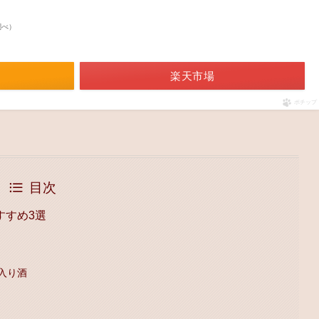
n調べ）
楽天市場
ポチップ
目次
すすめ3選
入り酒