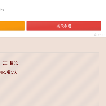
n調べ）
楽天市場
ポチップ
目次
を知る選び方
選