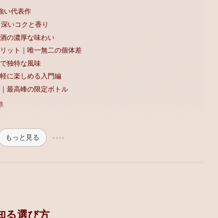
力強い代表作
る深いコクと香り
原酒の濃厚な味わい
ピリット｜唯一無二の個体差
ーで独特な風味
手軽に楽しめる入門編
プ｜最高峰の限定ボトル
準
もっと見る
知る選び方