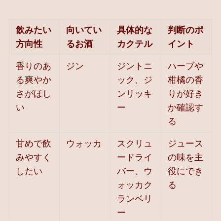
飲みたい
向いてい
具体的な
判断のポ
方向性
るお酒
カクテル
イント
香りのあ
ジン
ジントニ
ハーブや
る爽やか
ック、ジ
柑橘の香
さがほし
ンリッキ
りが好き
い
ー
か確認す
る
甘めで飲
ウォッカ
スクリュ
ジュース
みやすく
ードライ
の味を主
したい
バー、ウ
役にでき
ォッカク
る
ランベリ
ー