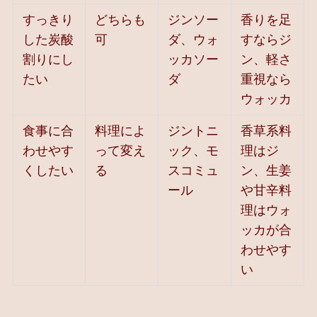
すっきり
どちらも
ジンソー
香りを足
した炭酸
可
ダ、ウォ
すならジ
割りにし
ッカソー
ン、軽さ
たい
ダ
重視なら
ウォッカ
食事に合
料理によ
ジントニ
香草系料
わせやす
って変え
ック、モ
理はジ
くしたい
る
スコミュ
ン、生姜
ール
や甘辛料
理はウォ
ッカが合
わせやす
い