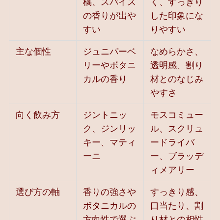
橘、スパイス
く、すっきり
の香りが出や
した印象にな
すい
りやすい
主な個性
ジュニパーベ
なめらかさ、
リーやボタニ
透明感、割り
カルの香り
材とのなじみ
やすさ
向く飲み方
ジントニッ
モスコミュー
ク、ジンリッ
ル、スクリュ
キー、マティ
ードライバ
ーニ
ー、ブラッデ
ィメアリー
選び方の軸
香りの強さや
すっきり感、
ボタニカルの
口当たり、割
方向性で選ぶ
り材との相性